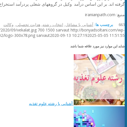
گرفته اند. بر این اساس درآمد وکیل در گروههای شغلی پردرآمد استخرا
منبع: iranianpath.com
برچسب ها:
آشنایی با مشاغل
,
انتخاب رشته
,
هدایت تحصیلی
,
وکالت
663
2020/09/vekalat.jpg
700
1500
sarvaut
http://bonyadsoltani.com/wp-
02/logo-300x78.png
sarvaut
2020-09-13 10:27:19
2025-05-05 11:51:55
شاید این موارد نیز مورد علاقه شما باشد
آشنایی با رشته علوم تغذیه