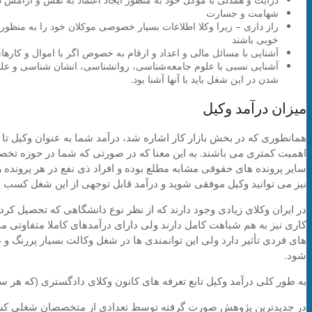
شهامت و جسارت
راز داری – زیرا وکلا اطلاعات بسیار خصوصی موکلان خود را به منظور د
خوبی باشند
آشنایی با مسائل مالی و اعداد و ارقام به خصوص اگر با اموال و کارهای
آشنایی نسبی با علوم جامعه‌شناسی، روانشناسی، انشان شناسی و علوم
شدن در این شغل باید با آنها آشنا بود.
میزان درآمد وکیل
همانطوری که در بخش بازار کار اشاره شد، درآمد شما به عنوان وکیل تا ا
اهمیت کمتری می باشند. به این معنا که در صورتی که شما در حوزه تخ
سایر پرونده های حقوقی مشابه مطلع بوده و افراد ذی نفع در هر پرونده ر
نیز می توانید وکیل موفقی شوید و درآمد قابل توجهی از این شغل کسب نم
در ایران وکلای زیادی وجود دارند که از نظر نوع دانشگاهی که تحصیل کر
کاری نیز به هم شباهت کامل دارند ولی دارای درآمدهای کاملا متفاوتی می 
های فردی تأثیر دارد ولی این توانمندی ها در شغل وکالت بسیار پررنگ
شود.
به طور کلی درآمد وکیل تابع تعرفه های کانون وکلای دادگستری (که هر س
در جدیدترین پژوهش صورت گرفته توسط تعدادی از متخصصان شغلی کشو