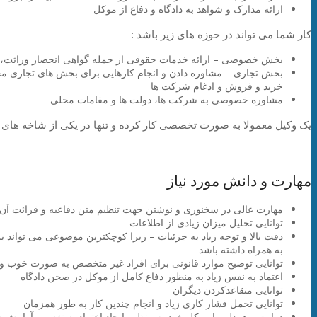
ارائه مدارک و شواهد به دادگاه و دفاع از موکل
کار شما می تواند در حوزه های زیر باشد :
بخش خصوصی – ارائه خدمات حقوقی از جمله گواهی انحصار وراثت، ق
بخش تجاری – مشاوره دادن و انجام کارهایی برای بخش های تجاری مختل
خرید و فروش و ادغام شرکت ها
مشاوره خصوصی به شرکت ها، دولت ها و مقامات محلی
یک وکیل معمولا به صورت تخصصی کار کرده و تنها در یکی از شاخه های
مهارت و دانش مورد نیاز
مهارت عالی در سخنوری و نوشتن جهت تنظیم متن دفاعیه و قرائت آن د
توانایی تحلیل میزان زیادی از اطلاعات
دقت بالا و توجه زیاد به جزئیات – زیرا کوچکترین موضوعی می تواند بر 
به همراه داشته باشد
توانایی توضیح موارد قانونی برای افراد غیر متخصص به صورت خوب و
اعتماد به نفس زیاد به منظور دفاع کامل از موکل در صحن دادگاه
توانایی متقاعدکردن دیگران
توانایی تحمل فشار کاری زیاد و انجام چندین کار به طور همزمان
درایت و همدلی با موکل خود به منظور ایجاد اعتماد به نفس و آرامش در