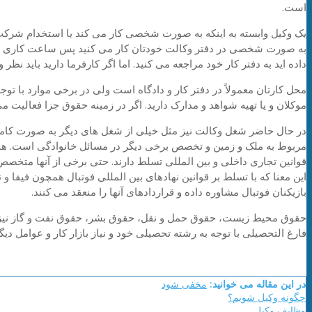
است.
یک وکیل وابسته به اینکه به صورت شخصی کار می کند یا استخدام شرک
به صورت شخصی در دفتر وکالت خودتان کار می کنید پس ساعت کاری شم
داده اید به دفتر کار خود مراجعه می کنید. اما اگر کارفرما دارید باید نظر 
محل کارتان معمولاً در دفتر کار و دادگاه است ولی در برخی موارد با توجه
موکلان و یا تهیه شواهد و مدارک دارید. اگر در زمینه حقوق جزا فعالیت می
در حال حاضر شغل وکالت نیز مثل خیلی از شغل های دیگر به صورت کام
مربوط به ملک و زمین و تخصص برخی دیگر در مسائل خانوادگی است. همچ
قوانین تجاری داخلی و بین المللی تسلط دارند. حتی برخی از آنها متخص
این معنا که با تسلط بر قوانین نهادهای بین المللی فوتبال همچون فیفا و
بازیکنان فوتبال مشاوره داده و قراردادهای آنها را منعقد می کنند.
حقوق محیط زیست، حقوق حمل و نقل، حقوق بشر، حقوق نفت و گاز نیز از
فارغ التحصیلی با توجه به رشته تحصیلی خود و نیاز بازار کار و عوامل 
در این مقاله می خوانید:
مخفی شود
چگونه وکیل شویم؟
وظایف وکیل